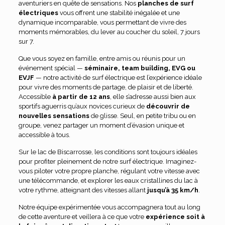
aventuriers en quête de sensations. Nos
planches de surf
électriques
vous offrent une stabilité inégalée et une
dynamique incomparable, vous permettant de vivre des
moments mémorables, du lever au coucher du soleil, 7 jours
sur 7.
Que vous soyez en famille, entre amis ou réunis pour un
événement spécial —
séminaire, team building, EVG ou
EVJF
— notre activité de surf électrique est l’expérience idéale
pour vivre des moments de partage, de plaisir et de liberté.
Accessible
à partir de 12 ans
, elle s’adresse aussi bien aux
sportifs aguerris qu’aux novices curieux de
découvrir de
nouvelles sensations
de glisse. Seul, en petite tribu ou en
groupe, venez partager un moment d’évasion unique et
accessible à tous.
Sur le lac de Biscarrosse, les conditions sont toujours idéales
pour profiter pleinement de notre surf électrique. Imaginez-
vous piloter votre propre planche, régulant votre vitesse avec
une télécommande, et explorer les eaux cristallines du lac à
votre rythme, atteignant des vitesses allant
jusqu’à 35 km/h
.
Notre équipe expérimentée vous accompagnera tout au long
de cette aventure et veillera à ce que votre
expérience soit à